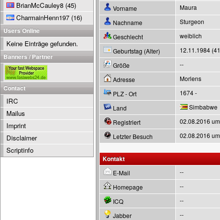
BrianMcCauley8
(45)
Maura
Vorname
CharmainHenn197
(16)
Sturgeon
Nachname
Users Online
weiblich
Geschlecht
Keine Einträge gefunden.
12.11.1984 (41
Geburtstag (Alter)
Banners / Partner
--
Größe
Morlens
Adresse
Contact
1674 -
PLZ - Ort
IRC
Simbabwe
Land
Mailus
02.08.2016 um
Registriert
Imprint
02.08.2016 um
Letzter Besuch
Disclaimer
Scriptinfo
Kontakt
--
E-Mail
--
Homepage
--
ICQ
--
Jabber