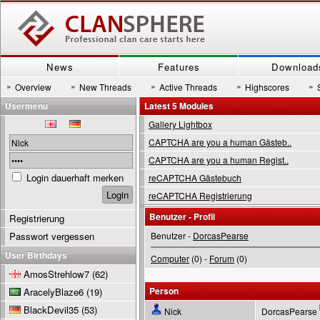
News
Features
Download
»
»
»
»
»
Overview
New Threads
Active Threads
Highscores
Usermenu
Latest 5 Modules
Gallery Lightbox
CAPTCHA are you a human Gästeb..
CAPTCHA are you a human Regist..
Login dauerhaft merken
reCAPTCHA Gästebuch
reCAPTCHA Registrierung
Benutzer - Profil
Registrierung
Passwort vergessen
Benutzer -
DorcasPearse
User Birthdays
Computer
(0) -
Forum
(0)
AmosStrehlow7
(62)
Person
AracelyBlaze6
(19)
BlackDevil35
(53)
Nick
DorcasPearse