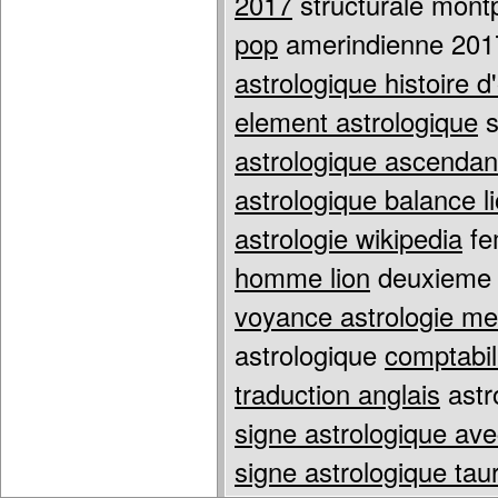
2017
structurale montp
pop
amerindienne 20
astrologique histoire d
element astrologique
s
astrologique ascendan
astrologique balance l
astrologie wikipedia
fe
homme lion
deuxiem
voyance astrologie m
astrologique
comptabil
traduction anglais
astr
signe astrologique av
signe astrologique tau