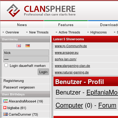
News
Features
Download
»
»
»
»
»
Overview
New Threads
Active Threads
Highscores
Usermenu
Latest 5 Showrooms
www.rp-Community.de
www.ansager.eu
sortyx-lan.com/
Login dauerhaft merken
www.stargaming-clan.de
www.natural-gaming.de
Benutzer - Profil
Registrierung
Passwort vergessen
Benutzer -
EpifaniaMo
User Birthdays
AlexandraMoose4
(19)
Computer
(0) -
Forum
bigbaba
(61)
CarrieDummer
(73)