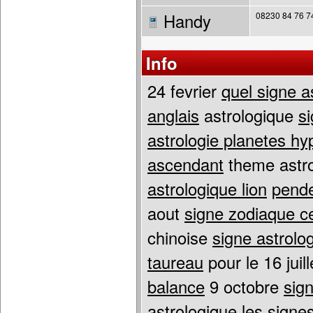
Handy
08230 84 76 7
Info
24 fevrier
quel signe a
anglais
astrologique
si
astrologie planetes hy
ascendant
theme astr
astrologique lion
pende
aout
signe zodiaque ce
chinoise
signe astrolo
taureau
pour le 16 juil
balance
9 octobre
sig
astrologique
les signe