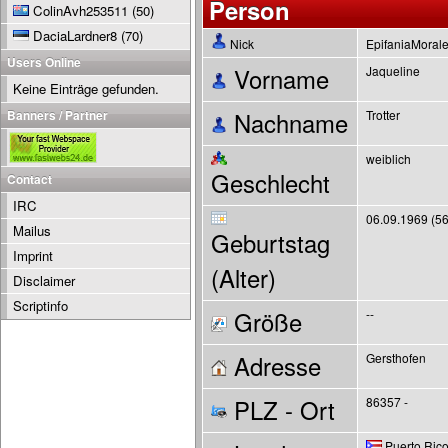
Person
ColinAvh253511
(50)
DaciaLardner8
(70)
Nick
EpifaniaMoral
Users Online
Vorname
Jaqueline
Keine Einträge gefunden.
Banners / Partner
Nachname
Trotter
weiblich
Geschlecht
Contact
IRC
06.09.1969 (56
Mailus
Geburtstag
Imprint
(Alter)
Disclaimer
Scriptinfo
Größe
--
Adresse
Gersthofen
PLZ - Ort
86357 -
Puerto Ric