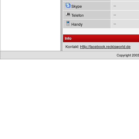
--
Skype
--
Telefon
--
Handy
Info
Kontakt:
Http://facebook.reckisworld.de
Copyright 200