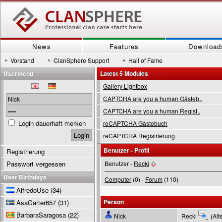
News
Features
Download
»
»
»
Vorstand
ClanSphere Support
Hall of Fame
Usermenu
Latest 5 Modules
Gallery Lightbox
CAPTCHA are you a human Gästeb..
CAPTCHA are you a human Regist..
Login dauerhaft merken
reCAPTCHA Gästebuch
reCAPTCHA Registrierung
Benutzer - Profil
Registrierung
Passwort vergessen
Benutzer -
Recki
User Birthdays
Computer
(0) -
Forum
(110)
AlfredoUse
(34)
Person
AsaCarter657
(31)
BarbaraSaragosa
(22)
Nick
Recki
(Alte