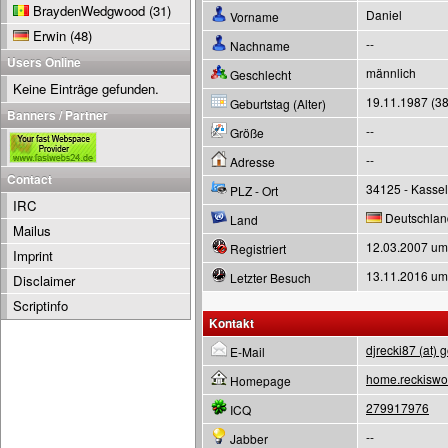
BraydenWedgwood
(31)
Daniel
Vorname
Erwin
(48)
--
Nachname
Users Online
männlich
Geschlecht
Keine Einträge gefunden.
19.11.1987 (38
Geburtstag (Alter)
Banners / Partner
--
Größe
--
Adresse
Contact
34125 - Kassel
PLZ - Ort
IRC
Deutschlan
Land
Mailus
12.03.2007 um
Registriert
Imprint
13.11.2016 um
Letzter Besuch
Disclaimer
Scriptinfo
Kontakt
djrecki87 (at) 
E-Mail
home.reckiswo
Homepage
279917976
ICQ
--
Jabber