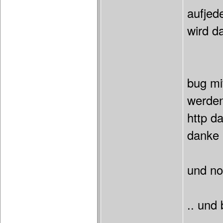
aufjede
wird d
bug mit
werden
http d
danke
und no
.. und 