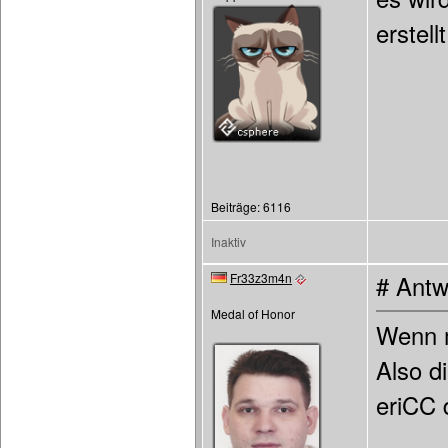
erstellt
Beiträge: 6116
Inaktiv
Fr33z3m4n
# Antw
Medal of Honor
Wenn m
Also d
eriCC 