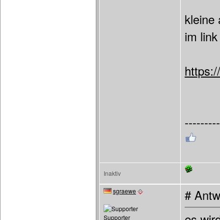
kleine 
im lin
https:
---------
Inaktiv
sgraewe
# Antw
es wir
Supporter