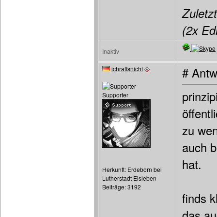
Zuletzt
(2x Edi
Inaktiv
ichraffsnicht
# Antw
prinzi
Supporter
öffent
zu wen
auch b
hat.
Herkunft: Erdeborn bei
Lutherstadt Eisleben
Beiträge: 3192
finds 
das au