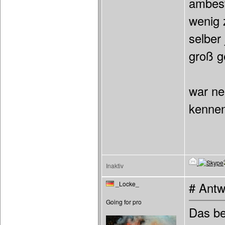
ambest
wenig z
selber
groß g
war ne
kennen
Inaktiv
_Locke_
# Antw
Going for pro
Das be