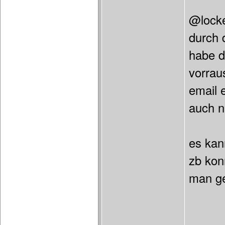
@locke
durch 
habe d
vorrau
email 
auch n
es kan
zb kon
man ge