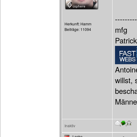
---------
Herkunft: Hamm
mfg
Beiträge: 11094
Patric
Antoin
willst
bescha
Männer
Inaktiv
_Locke_