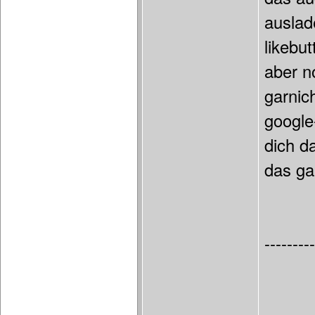
auslad
likebut
aber n
garnic
google-
dich d
das ga
---------