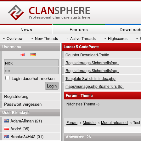
News
Features
Download
»
»
»
»
»
Overview
New Threads
Active Threads
Highscores
Usermenu
Latest 5 CodePaste
Counter Download-Traffic
Registrierungs Sicherheitsfrag..
Registrierungs Sicherheitsfrag..
Login dauerhaft merken
Template Switch in index.php
maps/manage.php Spalte fürs Sp..
Forum - Thema
Registrierung
Passwort vergessen
Nächstes Thema ->
User Birthdays
AdamAllman
(21)
Forum
->
Module
->
Modul released
-> Tes
André
(35)
Brooke34H42
(31)
Antworten: 26