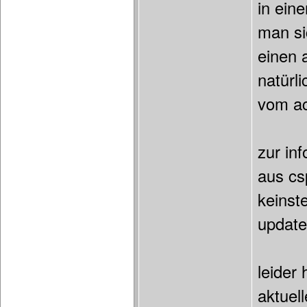
in ein
man si
einen 
natürl
vom a
zur in
aus cs
keinst
update
leider
aktuel