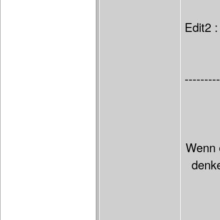
Edit2 :
---------
Wenn d
denke