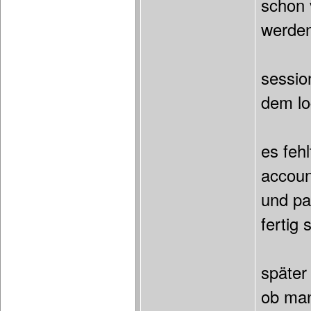
schon 
werden
sessio
dem lo
es feh
accoun
und pa
fertig
später
ob man