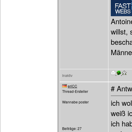
Antoin
willst
bescha
Männer
Inaktiv
eriCC
# Antw
Thread-Ersteller
ich wo
Wannabe poster
weiß i
ich ha
Beiträge: 27