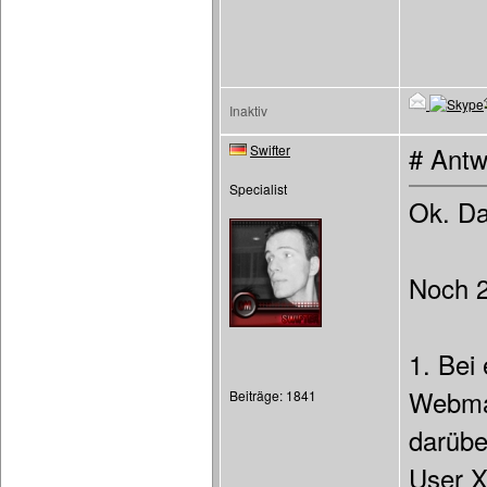
Inaktiv
Swifter
# Antw
Specialist
Ok. Dan
Noch 
1. Bei
Webmas
Beiträge: 1841
darüber
User X