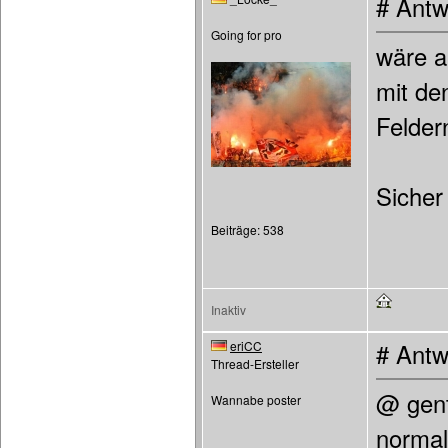
# Antw
Going for pro
wäre a
mit de
Felder
Sicher
Beiträge: 538
Inaktiv
eriCC
# Antw
Thread-Ersteller
@ gent
Wannabe poster
normal