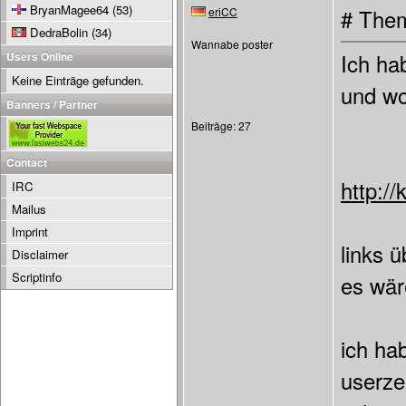
BryanMagee64
(53)
eriCC
# Them
DedraBolin
(34)
Wannabe poster
Users Online
Ich ha
Keine Einträge gefunden.
und wo
Banners / Partner
Beiträge: 27
Contact
http:/
IRC
Mailus
Imprint
links 
Disclaimer
Scriptinfo
es wär
ich ha
userze