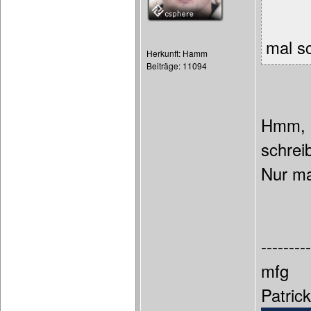
mal sc
Herkunft: Hamm
Beiträge: 11094
Hmm, h
schrei
Nur ma
---------
mfg
Patric