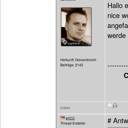
Hallo 
nice w
angef
werde 
Herkunft: Grevenbroich
---------
Beiträge: 2142
C
Inaktiv
eriCC
# Antw
Thread-Ersteller