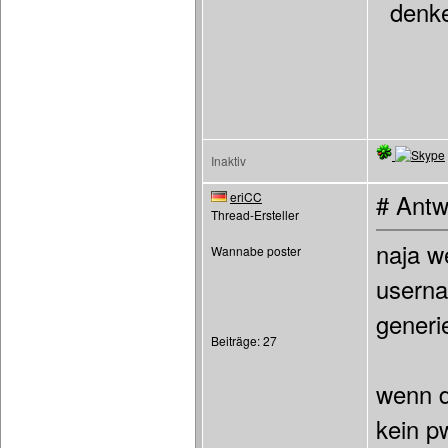
denke
Inaktiv
eriCC
# Antw
Thread-Ersteller
naja w
Wannabe poster
userna
generie
Beiträge: 27
wenn d
kein p