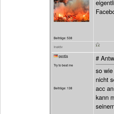
eigentl
Facebo
Beiträge: 538
Inaktiv
gent0s
# Antw
Try to beat me
so wie
nicht 
acc an
Beiträge: 138
kann m
seinem