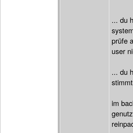
... du 
system
prüfe 
user n
... du
stimmt
im bac
genutz
reinpa