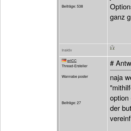
Option
Beiträge: 538
ganz g
Inaktiv
eriCC
# Antw
Thread-Ersteller
naja w
Wannabe poster
"mithi
option
Beiträge: 27
der bu
verein