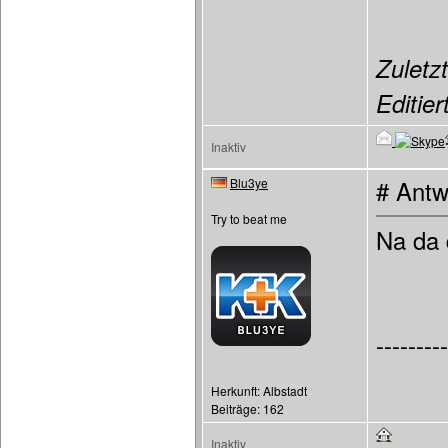
Zuletzt
Editier
Inaktiv
Blu3ye
# Antw
Try to beat me
Na da 
---------
Herkunft: Albstadt
Beiträge: 162
Inaktiv