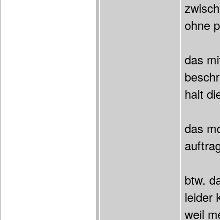
zwisch
ohne p
das mi
beschr
halt di
das mo
auftra
btw. d
leider
weil m