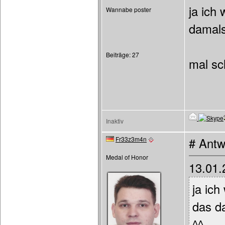
ja ich
Wannabe poster
damals
Beiträge: 27
mal sc
Inaktiv
Fr33z3m4n
# Antw
Medal of Honor
13.01.
ja ich
das d
^^