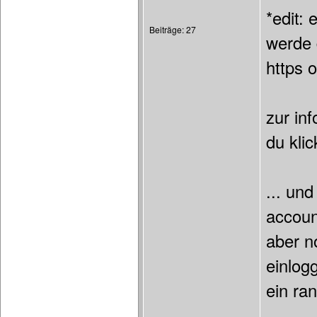
*edit:
Beiträge: 27
werde 
https 
zur in
du kli
... un
accoun
aber n
einlogg
ein ra