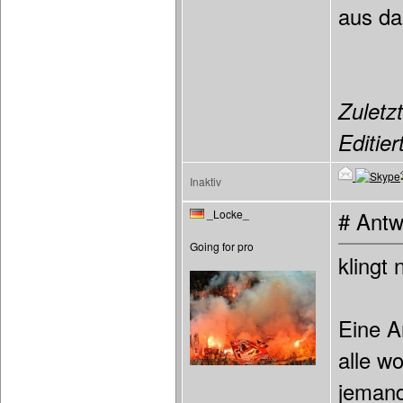
aus da
Zuletzt
Editier
Inaktiv
_Locke_
# Antw
Going for pro
klingt
Eine A
alle w
jemand