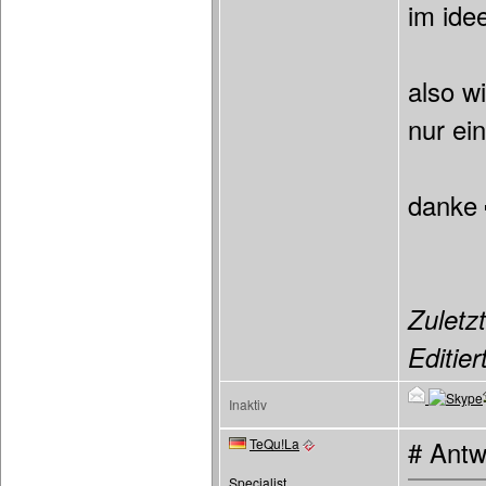
im ide
also w
nur ei
danke
Zuletzt
Editier
Inaktiv
TeQu!La
# Antw
Specialist