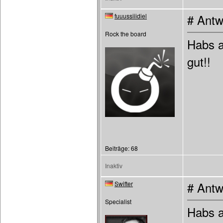
fuuussiiidiel
# Antw
Rock the board
Habs a
gut!!
Beiträge: 68
Inaktiv
Swifter
# Antw
Specialist
Habs a