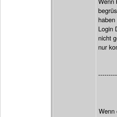
Wenn b
begrüs
haben 
Login
nicht 
nur ko
---------
Wenn d