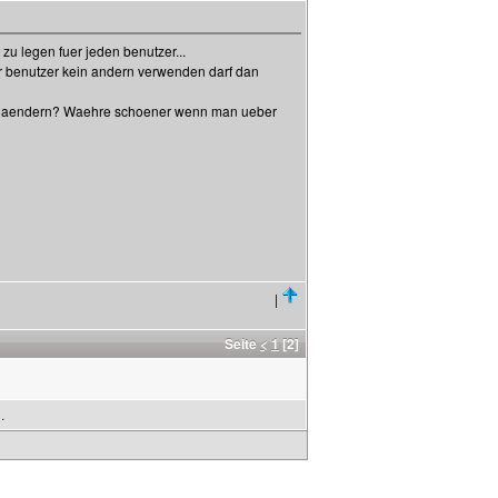
 zu legen fuer jeden benutzer...
r benutzer kein andern verwenden darf dan
ss aendern? Waehre schoener wenn man ueber
|
Seite
<
1
[2]
.