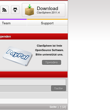
Download
ClanSphere 2011.4
Team
Support
Spenden
ClanSphere ist freie
OpenSource Software.
Bitte unterstützt uns.
Spenden
Seite
<
1
[2]