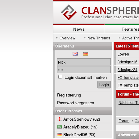
News
Feature
»
»
»
Overview
New Threads
Active Th
Usermenu
Latest 5 Tem
Löwen
3designz16
3designz24
Login dauerhaft merken
FX Template
FX Template
Forum - Th
Registrierung
Passwort vergessen
Nächstes T
User Birthdays
AmosStrehlow7
(62)
Forum
->
Cl
AracelyBlaze6
(19)
BlackDevil35
(53)
Antworten: 