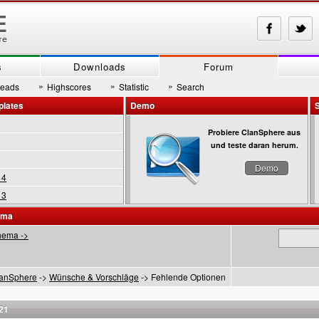
s
Downloads
Forum
»
»
»
reads
Highscores
Statistic
Search
plates
Demo
Probiere ClanSphere aus
und teste daran herum.
Demo
 4
 3
ema
hema ->
anSphere
->
Wünsche & Vorschläge
-> Fehlende Optionen
21