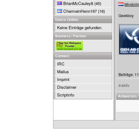
BrianMcCauley8
(45)
Mindcri
CharmainHenn197
(16)
Geekboy
Users Online
Keine Einträge gefunden.
Banners / Partner
Contact
IRC
Mailus
Beiträge: 1
Imprint
Inaktiv
Disclaimer
Scriptinfo
Antworten: 