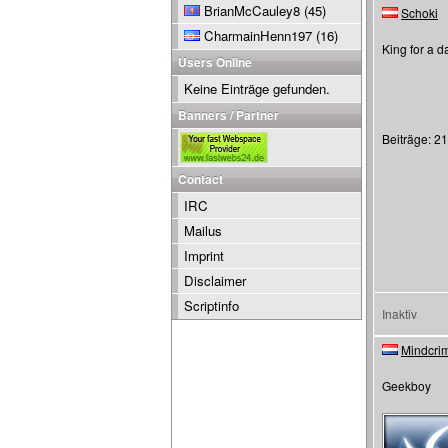
BrianMcCauley8
(45)
Schoki
CharmainHenn197
(16)
King for a d
Users Online
Keine Einträge gefunden.
Banners / Partner
Beiträge: 2
Contact
IRC
Mailus
Imprint
Disclaimer
Scriptinfo
Inaktiv
Mindcri
Geekboy