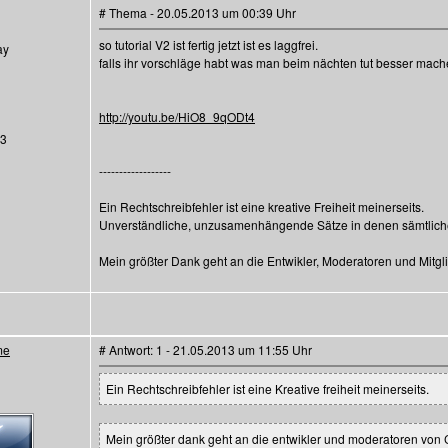
# Thema - 20.05.2013 um 00:39 Uhr
so tutorial V2 ist fertig jetzt ist es laggfrei.
ay
falls ihr vorschläge habt was man beim nächten tut besser mach
http://youtu.be/HiO8_9qODt4
13
------------------
Ein Rechtschreibfehler ist eine kreative Freiheit meinerseits.
Unverständliche, unzusamenhängende Sätze in denen sämtliche 
Mein größter Dank geht an die Entwikler, Moderatoren und Mitg
me
# Antwort: 1 - 21.05.2013 um 11:55 Uhr
Ein Rechtschreibfehler ist eine Kreative freiheit meinerseits.
Mein größter dank geht an die entwikler und moderatoren v