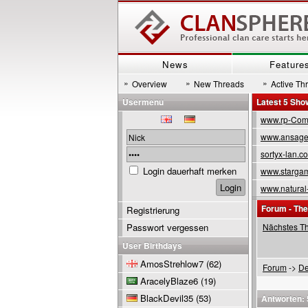
News
Feature
»
»
»
Overview
New Threads
Active Th
Usermenu
Latest 5 Sh
www.rp-Com
www.ansage
sortyx-lan.c
Login dauerhaft merken
www.stargam
www.natural
Forum - Th
Registrierung
Passwort vergessen
Nächstes T
User Birthdays
AmosStrehlow7
(62)
Forum
->
De
AracelyBlaze6
(19)
BlackDevil35
(53)
Antworten: 