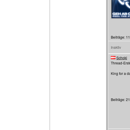
Beiträge: 1
Inaktiv
Schoki
Thread-Erste
King for a d
Beiträge: 2