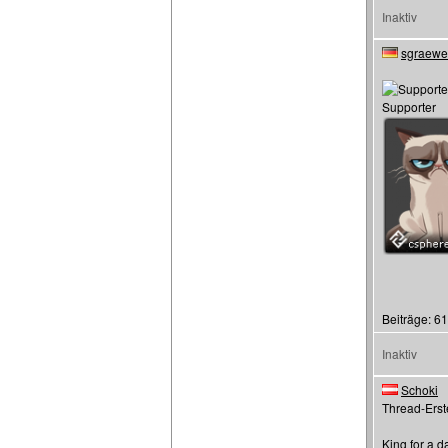
Inaktiv
sgraewe
Supporter
Beiträge: 6
Inaktiv
Schoki
Thread-Erste
King for a d