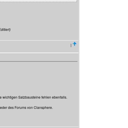
itiert)
|
wichtigen Satzbausteine fehlen ebenfalls.
lieder des Forums von Clansphere.