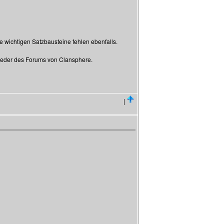
wichtigen Satzbausteine fehlen ebenfalls.
lieder des Forums von Clansphere.
|