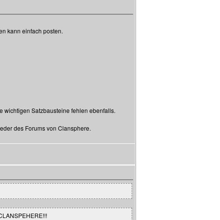
en kann einfach posten.
wichtigen Satzbausteine fehlen ebenfalls.
lieder des Forums von Clansphere.
on CLANSPEHERE!!!