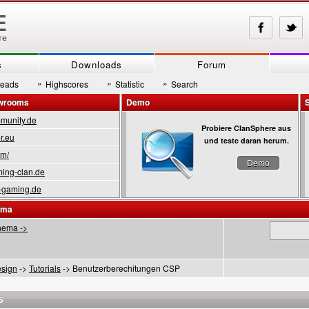
s
Downloads
Forum
»
»
»
reads
Highscores
Statistic
Search
owrooms
Demo
munity.de
Probiere ClanSphere aus
r.eu
und teste daran herum.
om/
Demo
ing-clan.de
-gaming.de
ema
hema ->
sign
->
Tutorials
-> Benutzerberechitungen CSP
5