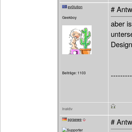
ev0lution
# Antw
Geekboy
aber is
unters
Desig
Beiträge: 1103
---------
Inaktiv
sgraewe
# Antw