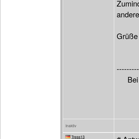
Zumind
andere
Grüße
---------
Bei
Inaktiv
Tress13