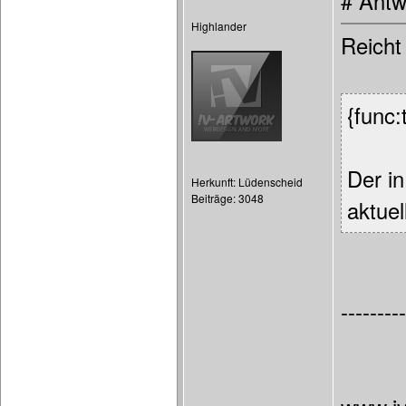
# Antw
Highlander
Reicht
{func:t
Der in
Herkunft: Lüdenscheid
Beiträge: 3048
aktuel
---------