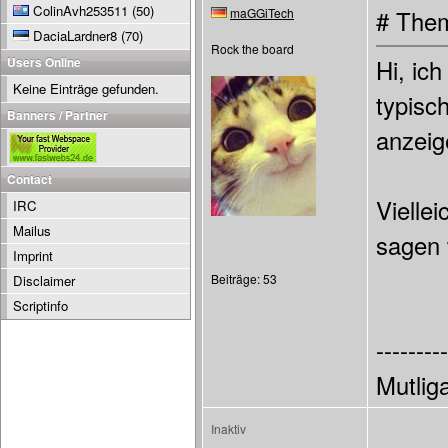
ColinAvh253511
(50)
maGGiTech
# Them
DaciaLardner8
(70)
Rock the board
Users Online
Hi, ich
Keine Einträge gefunden.
typisc
Banners / Partner
anzeig
Contact
Vielle
IRC
Mailus
sagen 
Imprint
Beiträge: 53
Disclaimer
Scriptinfo
---------
Mutli
Inaktiv