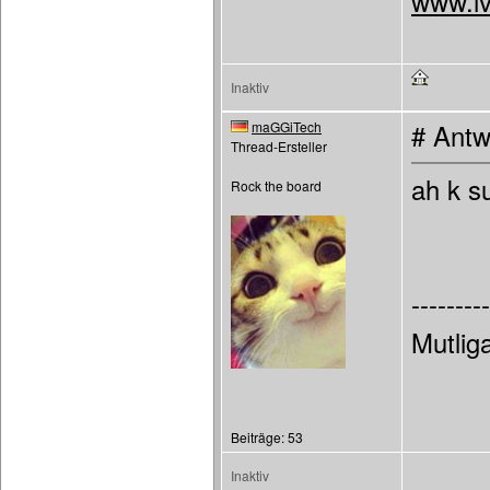
www.iv
Inaktiv
maGGiTech
# Antw
Thread-Ersteller
ah k s
Rock the board
---------
Mutli
Beiträge: 53
Inaktiv