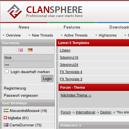
News
Features
Download
»
»
»
»
»
Overview
New Threads
Active Threads
Highscores
Usermenu
Latest 5 Templates
Löwen
3designz16
3designz24
Login dauerhaft merken
FX Template 4
FX Template 3
Forum - Thema
Registrierung
Passwort vergessen
Nächstes Thema ->
User Birthdays
AlexandraMoose4
(19)
Forum
->
International
->
Design
-> 'You are
bigbaba
(61)
CarrieDummer
(73)
Antworten: 5