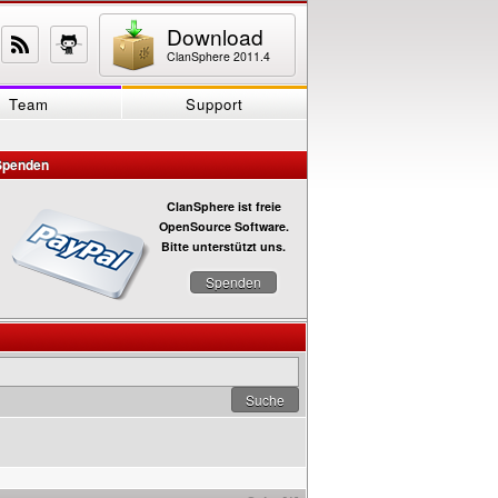
Download
ClanSphere 2011.4
Team
Support
Spenden
ClanSphere ist freie
OpenSource Software.
Bitte unterstützt uns.
Spenden