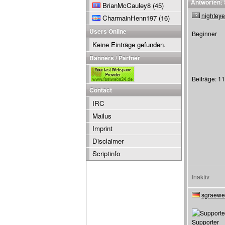
Antworten: 
BrianMcCauley8
(45)
nightey
CharmainHenn197
(16)
Users Online
Beginner
Keine Einträge gefunden.
Banners / Partner
Beiträge: 11
Contact
IRC
Mailus
Imprint
Disclaimer
Scriptinfo
Inaktiv
sgraewe
Supporter