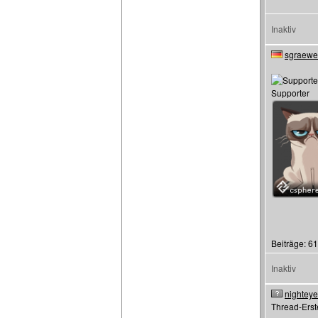
Inaktiv
sgraewe
Supporter
Beiträge: 6
Inaktiv
nightey
Thread-Erste