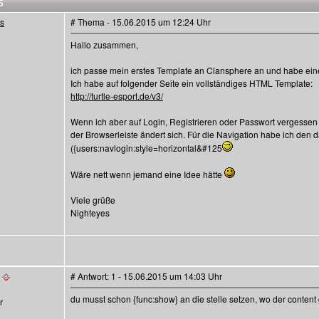
5
es
# Thema - 15.06.2015 um 12:24 Uhr
Hallo zusammen,
ich passe mein erstes Template an Clansphere an und habe ein
Ich habe auf folgender Seite ein vollständiges HTML Template:
http://turtle-esport.de/v3/
Wenn ich aber auf Login, Registrieren oder Passwort vergessen kl
der Browserleiste ändert sich. Für die Navigation habe ich den
({users:navlogin:style=horizontal&#125
Wäre nett wenn jemand eine Idee hätte
Viele grüße
Nighteyes
# Antwort: 1 - 15.06.2015 um 14:03 Uhr
du musst schon {func:show} an die stelle setzen, wo der content