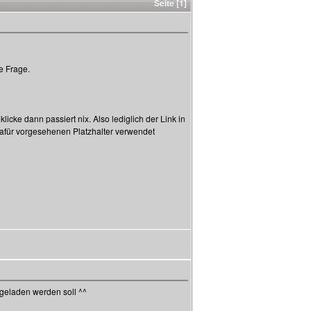
Seite [1]
e Frage.
icke dann passiert nix. Also lediglich der Link in
 dafür vorgesehenen Platzhalter verwendet
 geladen werden soll ^^