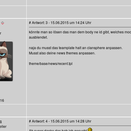
# Antwort: 3 - 15.06.2015 um 14:24 Uhr
könnte man so lösen das man dem body ne id gibt, welches modu
ausblendet.
naja du musst das teamplate halt an clansphere anpassen.
Musst also deine news themes anpassen.
theme/base/news/recent.tpl
116
es
# Antwort: 4 - 15.06.2015 um 14:28 Uhr
ller
Ah super danke das hab ich gesucht