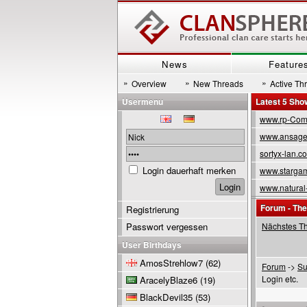
News
Feature
»
»
»
Overview
New Threads
Active Th
Usermenu
Latest 5 Sh
www.rp-Com
www.ansage
sortyx-lan.c
Login dauerhaft merken
www.stargam
www.natural
Forum - Th
Registrierung
Passwort vergessen
Nächstes T
User Birthdays
AmosStrehlow7
(62)
Forum
->
Su
Login etc.
AracelyBlaze6
(19)
BlackDevil35
(53)