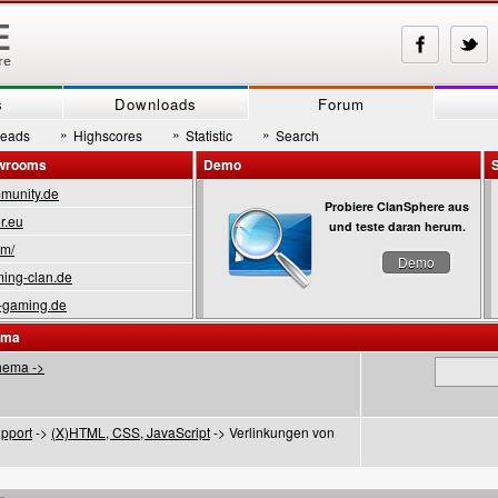
s
Downloads
Forum
»
»
»
reads
Highscores
Statistic
Search
owrooms
Demo
munity.de
Probiere ClanSphere aus
r.eu
und teste daran herum.
om/
Demo
ing-clan.de
-gaming.de
ema
hema ->
pport
->
(X)HTML, CSS, JavaScript
-> Verlinkungen von