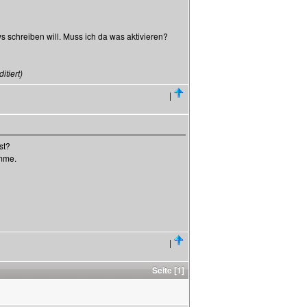
s schreiben will. Muss ich da was aktivieren?
tiert)
|
st?
omme.
|
Seite [1]