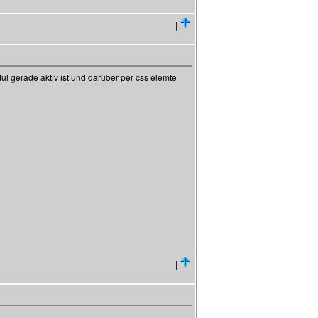
|
l gerade aktiv ist und darüber per css elemte
|