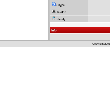
--
Skype
--
Telefon
--
Handy
Info
Copyright 200