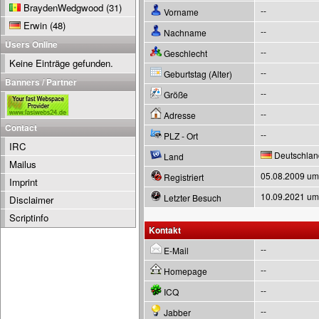
BraydenWedgwood
(31)
--
Vorname
Erwin
(48)
--
Nachname
Users Online
--
Geschlecht
Keine Einträge gefunden.
--
Geburtstag (Alter)
Banners / Partner
--
Größe
--
Adresse
Contact
--
PLZ - Ort
IRC
Deutschlan
Land
Mailus
05.08.2009 um
Registriert
Imprint
10.09.2021 um
Letzter Besuch
Disclaimer
Scriptinfo
Kontakt
--
E-Mail
--
Homepage
--
ICQ
--
Jabber