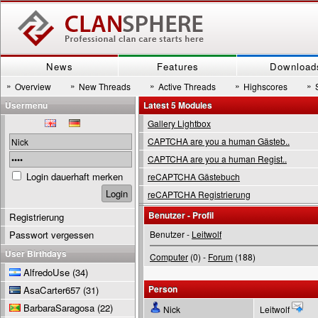
News
Features
Download
»
»
»
»
»
Overview
New Threads
Active Threads
Highscores
Usermenu
Latest 5 Modules
Gallery Lightbox
CAPTCHA are you a human Gästeb..
CAPTCHA are you a human Regist..
Login dauerhaft merken
reCAPTCHA Gästebuch
reCAPTCHA Registrierung
Benutzer - Profil
Registrierung
Passwort vergessen
Benutzer -
Leitwolf
User Birthdays
Computer
(0) -
Forum
(188)
AlfredoUse
(34)
Person
AsaCarter657
(31)
BarbaraSaragosa
(22)
Nick
Leitwolf