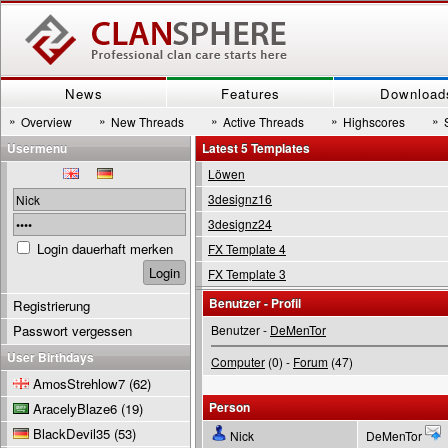
News
Features
Download
»
»
»
»
»
Overview
New Threads
Active Threads
Highscores
Usermenu
Latest 5 Templates
Löwen
3designz16
3designz24
Login dauerhaft merken
FX Template 4
FX Template 3
Benutzer - Profil
Registrierung
Passwort vergessen
Benutzer -
DeMenTor
User Birthdays
Computer
(0) -
Forum
(47)
AmosStrehlow7
(62)
Person
AracelyBlaze6
(19)
BlackDevil35
(53)
Nick
DeMenTor