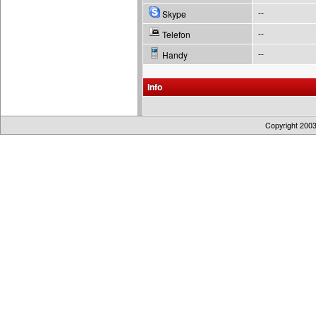
--
Skype
--
Telefon
--
Handy
Info
Copyright 200