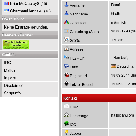
BrianMcCauley8
(45)
René
Vorname
CharmainHenn197
(16)
Groth
Nachname
Users Online
männlich
Geschlecht
Keine Einträge gefunden.
30.06.1990 (36
Geburtstag (Alter)
Banners / Partner
170 cm
Größe
--
Adresse
Contact
- Hamburg
PLZ - Ort
IRC
Deutschlan
Land
Mailus
18.09.2011 um
Registriert
Imprint
19.05.2012 um
Letzter Besuch
Disclaimer
Scriptinfo
Kontakt
--
E-Mail
hassclan.com
Homepage
--
ICQ
--
Jabber