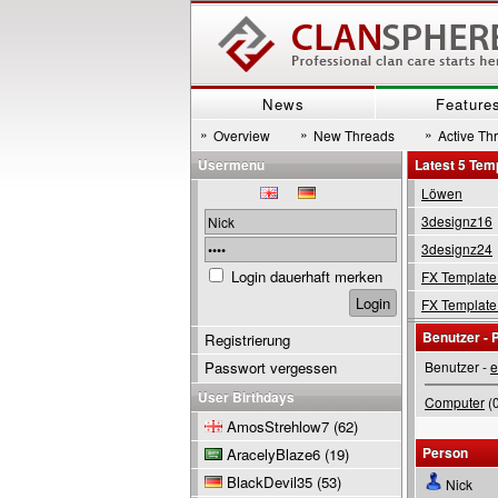
News
Feature
»
»
»
Overview
New Threads
Active Th
Usermenu
Latest 5 Tem
Löwen
3designz16
3designz24
Login dauerhaft merken
FX Template
FX Template
Benutzer - P
Registrierung
Passwort vergessen
Benutzer -
e
User Birthdays
Computer
(0
AmosStrehlow7
(62)
Person
AracelyBlaze6
(19)
BlackDevil35
(53)
Nick