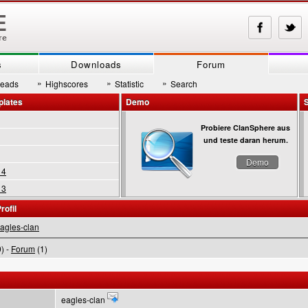
s
Downloads
Forum
»
»
»
reads
Highscores
Statistic
Search
plates
Demo
Probiere ClanSphere aus
und teste daran herum.
Demo
 4
 3
rofil
agles-clan
) -
Forum
(1)
eagles-clan