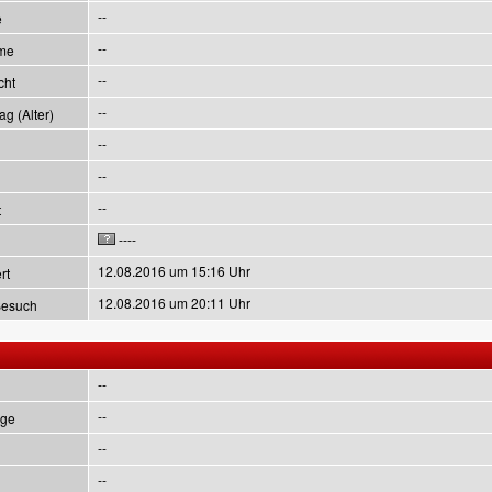
--
e
--
me
--
cht
--
g (Alter)
--
--
--
t
----
12.08.2016 um 15:16 Uhr
rt
12.08.2016 um 20:11 Uhr
Besuch
--
--
ge
--
--