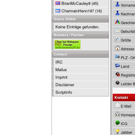
BrianMcCauley8
(45)
Vornam
CharmainHenn197
(16)
Nachna
Users Online
Geschle
Keine Einträge gefunden.
Geburtsta
Banners / Partner
Größe
Adresse
Contact
PLZ - Or
IRC
Land
Mailus
Registrie
Imprint
Letzter 
Disclaimer
Scriptinfo
Kontakt
E-Mail
Homepa
ICQ
Jabber