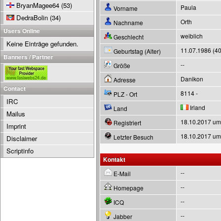
BryanMagee64
(53)
Paula
Vorname
DedraBolin
(34)
Orth
Nachname
Users Online
weiblich
Geschlecht
Keine Einträge gefunden.
11.07.1986 (40
Geburtstag (Alter)
Banners / Partner
--
Größe
Danikon
Adresse
Contact
8114 -
PLZ - Ort
IRC
Irland
Land
Mailus
18.10.2017 um
Registriert
Imprint
18.10.2017 um
Letzter Besuch
Disclaimer
Scriptinfo
Kontakt
--
E-Mail
--
Homepage
--
ICQ
--
Jabber