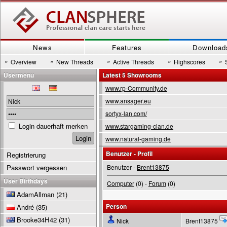
News
Features
Download
»
»
»
»
»
Overview
New Threads
Active Threads
Highscores
Usermenu
Latest 5 Showrooms
www.rp-Community.de
www.ansager.eu
sortyx-lan.com/
Login dauerhaft merken
www.stargaming-clan.de
www.natural-gaming.de
Benutzer - Profil
Registrierung
Passwort vergessen
Benutzer -
Brent13875
User Birthdays
Computer
(0) -
Forum
(0)
AdamAllman
(21)
Person
André
(35)
Brooke34H42
(31)
Nick
Brent13875