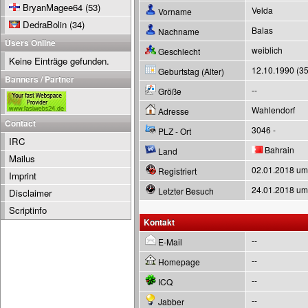
BryanMagee64
(53)
Velda
Vorname
DedraBolin
(34)
Balas
Nachname
Users Online
weiblich
Geschlecht
Keine Einträge gefunden.
12.10.1990 (35
Geburtstag (Alter)
Banners / Partner
--
Größe
Wahlendorf
Adresse
Contact
3046 -
PLZ - Ort
IRC
Bahrain
Land
Mailus
02.01.2018 um
Registriert
Imprint
24.01.2018 um
Letzter Besuch
Disclaimer
Scriptinfo
Kontakt
--
E-Mail
--
Homepage
--
ICQ
--
Jabber