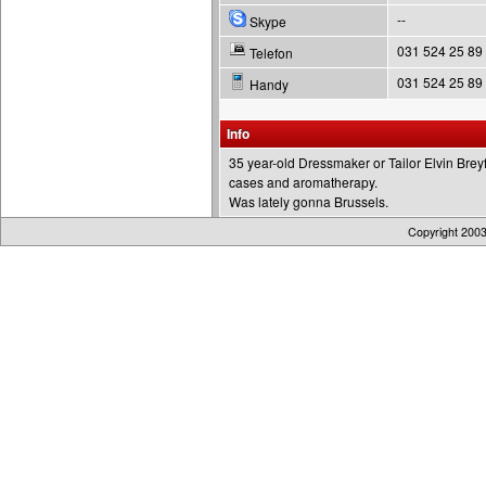
--
Skype
031 524 25 89
Telefon
031 524 25 89
Handy
Info
35 year-old Dressmaker or Tailor Elvin Bre
cases and aromatherapy.
Was lately gonna Brussels.
Copyright 200