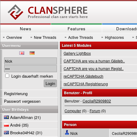
News
Features
Download
»
»
»
»
»
Overview
New Threads
Active Threads
Highscores
Usermenu
Latest 5 Modules
Gallery Lightbox
CAPTCHA are you a human Gästeb..
CAPTCHA are you a human Regist..
Login dauerhaft merken
reCAPTCHA Gästebuch
reCAPTCHA Registrierung
Benutzer - Profil
Registrierung
Passwort vergessen
Benutzer -
CecilaR2909802
User Birthdays
Computer
(0) -
Forum
(0)
AdamAllman
(21)
Person
André
(35)
Brooke34H42
(31)
Nick
CecilaR2909