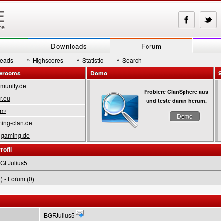
s
Downloads
Forum
»
»
»
reads
Highscores
Statistic
Search
owrooms
Demo
munity.de
Probiere ClanSphere aus
r.eu
und teste daran herum.
om/
Demo
ing-clan.de
-gaming.de
rofil
GFJulius5
) -
Forum
(0)
BGFJulius5