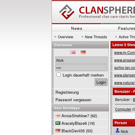
News
Feature
»
»
»
Overview
New Threads
Active Th
Usermenu
Latest 5 Sh
www.rp-Com
www.ansage
sortyx-lan.c
Login dauerhaft merken
www.stargam
www.natural
Benutzer - P
Registrierung
Passwort vergessen
Benutzer -
B
User Birthdays
Computer
(0
AmosStrehlow7
(62)
Person
AracelyBlaze6
(19)
BlackDevil35
(53)
Nick