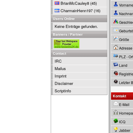
BrianMcCauley8
(45)
Vornam
CharmainHenn197
(16)
Nachna
Users Online
Geschle
Keine Einträge gefunden.
Geburtsta
Banners / Partner
Größe
Adresse
Contact
PLZ - Or
IRC
Land
Mailus
Registrie
Imprint
Letzter 
Disclaimer
Scriptinfo
Kontakt
E-Mail
Homepa
ICQ
Jabber