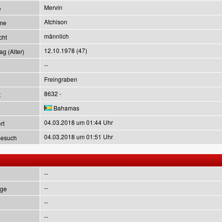
Mervin
e
Atchison
me
männlich
cht
12.10.1978 (47)
g (Alter)
--
Freingraben
8632 -
t
Bahamas
04.03.2018 um 01:44 Uhr
rt
04.03.2018 um 01:51 Uhr
Besuch
--
--
ge
--
--