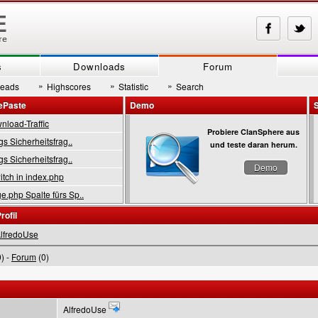
s
Downloads
Forum
»
»
»
reads
Highscores
Statistic
Search
ePaste
Demo
load-Traffic
Probiere ClanSphere aus
gs Sicherheitsfrag..
und teste daran herum.
gs Sicherheitsfrag..
Demo
tch in index.php
.php Spalte fürs Sp..
rofil
lfredoUse
) -
Forum
(0)
AlfredoUse