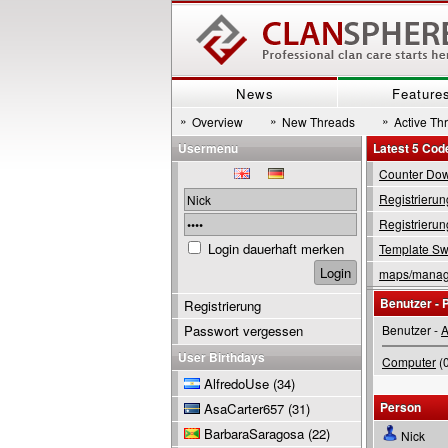
News
Feature
»
»
»
Overview
New Threads
Active Th
Usermenu
Latest 5 Cod
Counter Down
Registrierun
Registrierun
Login dauerhaft merken
Template Swi
maps/manage
Benutzer - P
Registrierung
Passwort vergessen
Benutzer -
A
User Birthdays
Computer
(0
AlfredoUse
(34)
Person
AsaCarter657
(31)
BarbaraSaragosa
(22)
Nick