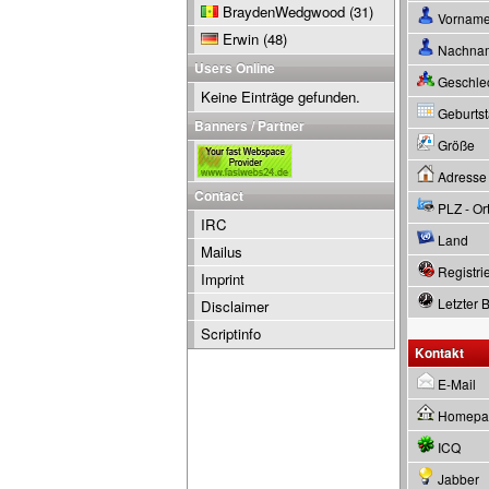
BraydenWedgwood
(31)
Vornam
Erwin
(48)
Nachna
Users Online
Geschle
Keine Einträge gefunden.
Geburtsta
Banners / Partner
Größe
Adresse
Contact
PLZ - Or
IRC
Land
Mailus
Registrie
Imprint
Letzter 
Disclaimer
Scriptinfo
Kontakt
E-Mail
Homepa
ICQ
Jabber