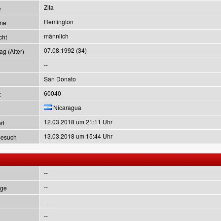
Zita
e
Remington
me
männlich
cht
07.08.1992 (34)
g (Alter)
--
San Donato
60040 -
t
Nicaragua
12.03.2018 um 21:11 Uhr
rt
13.03.2018 um 15:44 Uhr
Besuch
--
--
ge
--
--