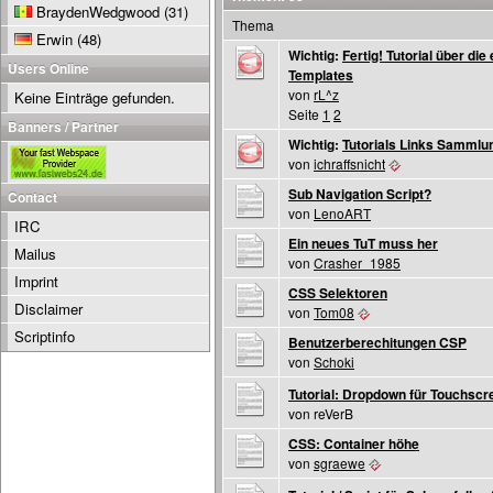
BraydenWedgwood
(31)
Thema
Erwin
(48)
Wichtig:
Fertig! Tutorial über die
Users Online
Templates
von
rL^z
Keine Einträge gefunden.
Seite
1
2
Banners / Partner
Wichtig:
Tutorials Links Sammlu
von
ichraffsnicht
Sub Navigation Script?
Contact
von
LenoART
IRC
Ein neues TuT muss her
Mailus
von
Crasher_1985
Imprint
CSS Selektoren
Disclaimer
von
Tom08
Scriptinfo
Benutzerberechitungen CSP
von
Schoki
Tutorial: Dropdown für Touchsc
von reVerB
CSS: Container höhe
von
sgraewe