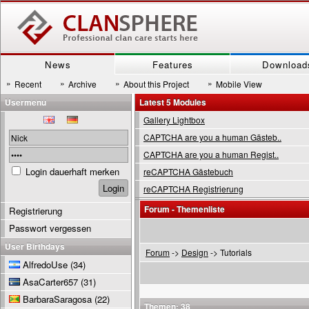
News
Features
Download
»
»
»
»
Recent
Archive
About this Project
Mobile View
Usermenu
Latest 5 Modules
Gallery Lightbox
CAPTCHA are you a human Gästeb..
CAPTCHA are you a human Regist..
Login dauerhaft merken
reCAPTCHA Gästebuch
reCAPTCHA Registrierung
Forum - Themenliste
Registrierung
Passwort vergessen
User Birthdays
Forum
->
Design
-> Tutorials
AlfredoUse
(34)
AsaCarter657
(31)
BarbaraSaragosa
(22)
Themen: 38