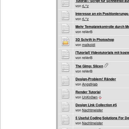
Tutorial / Script für Schneefall a
von
rL^z
Interesse an ein Positionierungs-
von
rL^z
Mehr Templatekontrolle durch Mo
von reVerB
3D Schrift in Photoshop
von
maikoldi
[Tutorial] Videotutorials mit kos
von reVerB
The Gimp: Slicen
von reVerB
Design-Problem! Ränder
von
AngstHab
Render Tutorial
von
UnKn0wn
Design Link Collection #5
von
Nachtmeister
5 Useful Coding Solutions For D
von
Nachtmeister