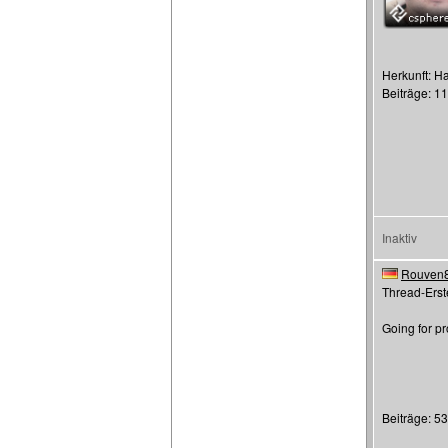
Herkunft: 
Beiträge: 1
Inaktiv
Rouven
Thread-Erste
Going for pr
Beiträge: 5