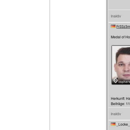
Inaktiv
Fr33z3
Medal of Ho
Herkunft: 
Beiträge: 1
Inaktiv
_Locke_