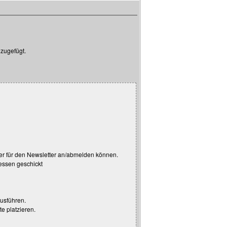
nzugefügt.
her für den Newsletter an/abmelden können.
essen geschickt
ausführen.
te platzieren.