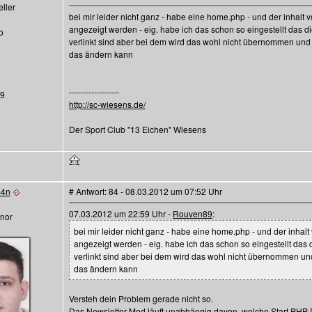
ller
bei mir leider nicht ganz - habe eine home.php - und der inhalt
angezeigt werden - eig. habe ich das schon so eingestellt das d
o
verlinkt sind aber bei dem wird das wohl nicht übernommen und 
das ändern kann
------------------
39
http://sc-wiesens.de/
Der Sport Club "13 Eichen" Wiesens
m4n
# Antwort: 84 - 08.03.2012 um 07:52 Uhr
07.03.2012 um 22:59 Uhr -
Rouven89
:
nor
bei mir leider nicht ganz - habe eine home.php - und der inhal
angezeigt werden - eig. habe ich das schon so eingestellt das 
verlinkt sind aber bei dem wird das wohl nicht übernommen un
das ändern kann
Versteh dein Problem gerade nicht so.
Das Newsletter Mod läuft unabhängig davon, welche Start PHP D