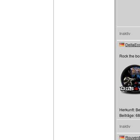
Inaktiv
DeltaEc
Rock the bo
Herkunft: B
Beiträge: 68
Inaktiv
Rouven