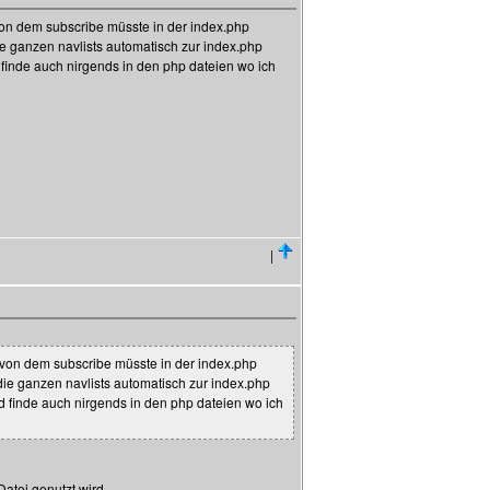
 von dem subscribe müsste in der index.php
ie ganzen navlists automatisch zur index.php
finde auch nirgends in den php dateien wo ich
|
t von dem subscribe müsste in der index.php
die ganzen navlists automatisch zur index.php
d finde auch nirgends in den php dateien wo ich
atei genutzt wird.