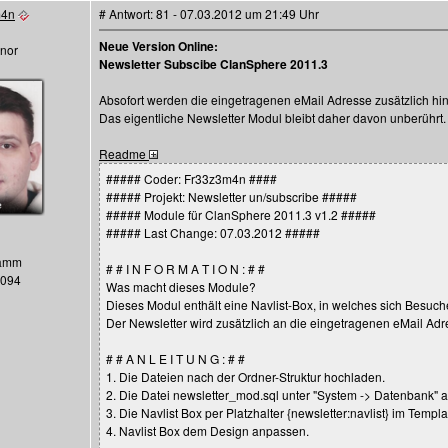
m4n
# Antwort: 81 - 07.03.2012 um 21:49 Uhr
Neue Version Online:
nor
Newsletter Subscibe ClanSphere 2011.3
Absofort werden die eingetragenen eMail Adresse zusätzlich hi
Das eigentliche Newsletter Modul bleibt daher davon unberührt.
Readme
##### Coder: Fr33z3m4n ####
##### Projekt: Newsletter un/subscribe #####
##### Module für ClanSphere 2011.3 v1.2 #####
##### Last Change: 07.03.2012 #####
Hamm
# # I N F O R M A T I O N : # #
1094
Was macht dieses Module?
Dieses Modul enthält eine Navlist-Box, in welches sich Besuc
Der Newsletter wird zusätzlich an die eingetragenen eMail Adr
# # A N L E I T U N G : # #
1. Die Dateien nach der Ordner-Struktur hochladen.
2. Die Datei newsletter_mod.sql unter "System -> Datenbank" 
3. Die Navlist Box per Platzhalter {newsletter:navlist} im Templa
4. Navlist Box dem Design anpassen.