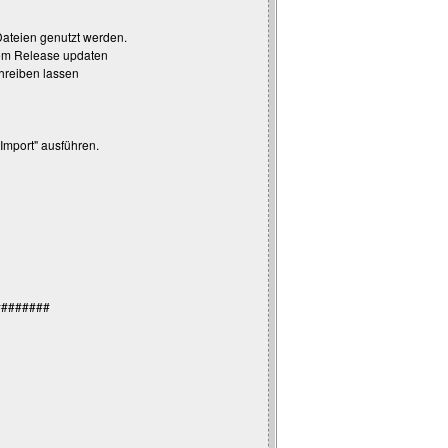
Dateien genutzt werden.
 dem Release updaten
hreiben lassen
Import" ausführen.
########