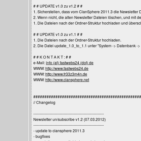
# # UPDATE v1.0 zu v1.2 # #
1. Sicherstellen, dass vom ClanSphere 2011.3 die Newsletter 
2. Wenn nicht, die alten Newsletter Dateien löschen, und mit
1. Die Dateien nach der Ordner-Struktur hochladen und übersc
# # UPDATE v1.0 zu v1.1 # #
1. Die Dateien nach der Ordner-Struktur hochladen.
2. Die Datei update_1.0_to_1.1 unter "System -> Datenbank -> 
# # K O N T A K T : # #
e-Mail:
info (at) fastwebs24 (dot) de
WWW:
http://www.fastwebs24.de
WWW:
http://www.fr33z3m4n.de
WWW:
http://www.clansphere.net
################################################
// Changelog
--------------------------------------------------------
Newsletter un/subscribe v1.2 (07.03.2012)
--------------------------------------------------------
- update to clansphere 2011.3
- bugfixes