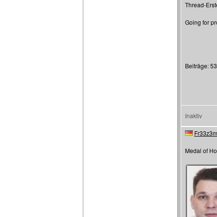
Thread-Erste
Going for pr
Beiträge: 5
Inaktiv
Fr33z3
Medal of Ho