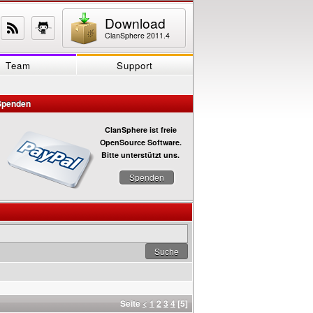
Download
ClanSphere 2011.4
Team
Support
Spenden
ClanSphere ist freie
OpenSource Software.
Bitte unterstützt uns.
Spenden
Seite
<
1
2
3
4
[5]