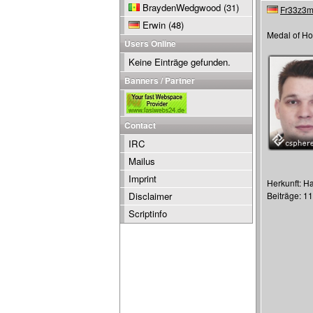
BraydenWedgwood
(31)
Fr33z3
Erwin
(48)
Medal of Ho
Users Online
Keine Einträge gefunden.
Banners / Partner
Contact
IRC
Mailus
Imprint
Herkunft: 
Disclaimer
Beiträge: 1
Scriptinfo