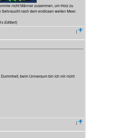
 trommle nicht Männer zusammen, um Holz zu
die Sehnsucht nach dem endlosen weiten Meer.
 Editiert)
|
 Dummheit, beim Universum bin ich mir nicht
|