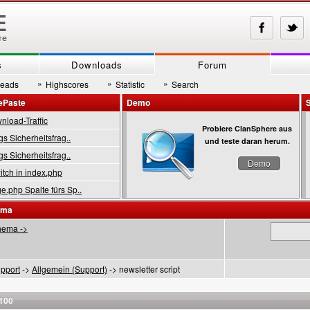
s
Downloads
Forum
»
»
»
reads
Highscores
Statistic
Search
ePaste
Demo
load-Traffic
Probiere ClanSphere aus
gs Sicherheitsfrag..
und teste daran herum.
gs Sicherheitsfrag..
Demo
tch in index.php
.php Spalte fürs Sp..
ema
hema ->
pport
->
Allgemein (Support)
-> newsletter script
 100