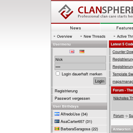
News
Feature
»
»
»
Overview
New Threads
Active Th
Usermenu
Latest 5 Cod
Counter Down
Registrierun
Registrierun
Login dauerhaft merken
Template Swi
maps/manage
Forum - Th
Registrierung
Passwort vergessen
Nächstes T
User Birthdays
AlfredoUse
(34)
Forum
->
Su
AsaCarter657
(31)
BarbaraSaragosa
(22)
Antworten: