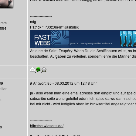
------------------
mfg
Hamm
Patrick "Fr33z3m4n" Jaskulski
1094
Antoine de Saint-Exupéry: Wenn Du ein Schiff bauen willst, so
beschaffen, Aufgaben zu verteilen, sondern lehre die Männer 
89
# Antwort: 85 - 08.03.2012 um 12:48 Uhr
ller
ja - also wenn man eine emailadresse dort eingibt und auf speic
subscribe seite weitergeleitet oder nicht (also da wo dann steht 
o
bei mir nicht - wird lediglich oben im browser titel angezeigt der t
------------------
http://sc-wiesens.de/
39