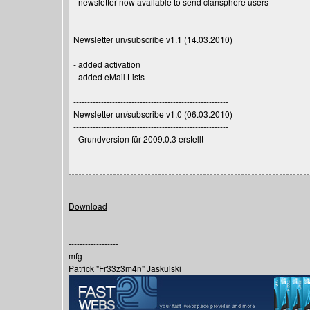
- newsletter now available to send clansphere users
--------------------------------------------------------
Newsletter un/subscribe v1.1 (14.03.2010)
--------------------------------------------------------
- added activation
- added eMail Lists
--------------------------------------------------------
Newsletter un/subscribe v1.0 (06.03.2010)
--------------------------------------------------------
- Grundversion für 2009.0.3 erstellt
Download
------------------
mfg
Patrick "Fr33z3m4n" Jaskulski