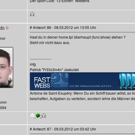
Der Sport Club "13 Eichen" Wiesens
m4n
# Antwort: 86 - 08.03.2012 um 13:05 Uhr
Hast du in deiner home.tpl überhaupt {func:show} stehen ?
nor
Sieht mir nicht dazu aus.
------------------
mfg
Patrick "Fr33z3m4n" Jaskulski
Antoine de Saint-Exupéry: Wenn Du ein Schiff bauen willst, so
beschaffen, Aufgaben zu verteilen, sondern lehre die Männer 
Hamm
1094
# Antwort: 87 - 09.03.2012 um 03:42 Uhr