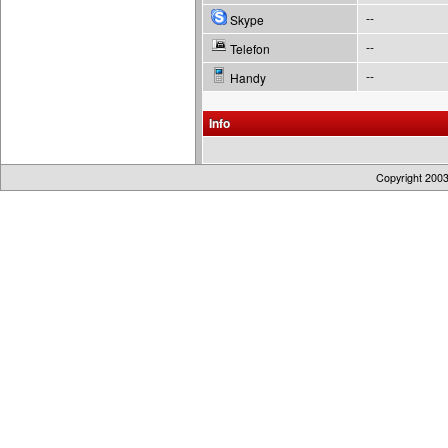
--
Skype
--
Telefon
--
Handy
Info
Copyright 200