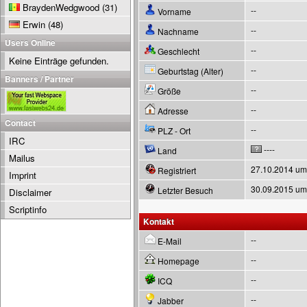
BraydenWedgwood
(31)
--
Vorname
Erwin
(48)
--
Nachname
Users Online
--
Geschlecht
Keine Einträge gefunden.
--
Geburtstag (Alter)
Banners / Partner
--
Größe
--
Adresse
Contact
--
PLZ - Ort
IRC
----
Land
Mailus
27.10.2014 um
Registriert
Imprint
30.09.2015 um
Letzter Besuch
Disclaimer
Scriptinfo
Kontakt
--
E-Mail
--
Homepage
--
ICQ
--
Jabber