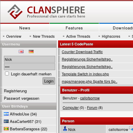
News
Features
Download
»
»
»
»
»
Overview
New Threads
Active Threads
Highscores
Usermenu
Latest 5 CodePaste
Counter Download-Traffic
Registrierungs Sicherheitsfrag..
Registrierungs Sicherheitsfrag..
Login dauerhaft merken
Template Switch in index.php
maps/manage.php Spalte fürs Sp..
Benutzer - Profil
Registrierung
Passwort vergessen
Benutzer -
callofsorrow
User Birthdays
Computer
(0) -
Forum
(8)
AlfredoUse
(34)
Person
AsaCarter657
(31)
BarbaraSaragosa
(22)
Nick
callofsorrow