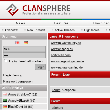
News
Features
Download
»
»
»
»
»
Overview
New Threads
Active Threads
Highscores
Usermenu
Latest 5 Showrooms
www.rp-Community.de
www.ansager.eu
sortyx-lan.com/
Login dauerhaft merken
www.stargaming-clan.de
www.natural-gaming.de
Forum - Liste
Registrierung
Passwort vergessen
User Birthdays
Forum
-> cSphere
AmosStrehlow7
(62)
AracelyBlaze6
(19)
Forum
BlackDevil35
(53)
cSphere