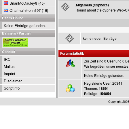
BrianMcCauley8
(45)
Allgemein (cSphere)
CharmainHenn197
(16)
Round about the cSphere Web-
Users Online
Keine Einträge gefunden.
Banners / Partner
keine neuen Beiträge
Contact
Forumstatistik
IRC
Zur Zeit sind 0 User und 0 B
Mailus
Wir begrüßen unser neustes 
Imprint
Keine Einträge gefunden.
Disclaimer
Registrierte User: 20341
Scriptinfo
Themen:
18691
Beiträge:
154854
Copyright 200