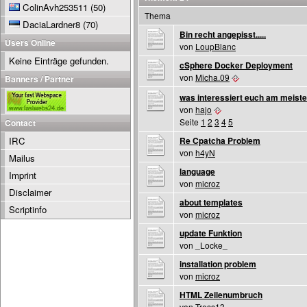
ColinAvh253511
(50)
Thema
DaciaLardner8
(70)
Bin recht angepisst.....
Users Online
von
LoupBlanc
Keine Einträge gefunden.
cSphere Docker Deployment
von
Micha.09
Banners / Partner
was interessiert euch am meist
von
hajo
Seite
1
2
3
4
5
Contact
IRC
Re Cpatcha Problem
von
h4yN
Mailus
language
Imprint
von
microz
Disclaimer
about templates
Scriptinfo
von
microz
update Funktion
von _Locke_
installation problem
von
microz
HTML Zeilenumbruch
von
Tress13