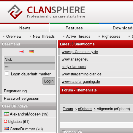
News
Features
Download
»
»
»
»
»
Overview
New Threads
Active Threads
Highscores
Usermenu
Latest 5 Showrooms
www.rp-Community.de
www.ansager.eu
sortyx-lan.com/
Login dauerhaft merken
www.stargaming-clan.de
www.natural-gaming.de
Forum - Themenliste
Registrierung
Passwort vergessen
User Birthdays
Forum
->
cSphere
-> Allgemein (cSphere)
AlexandraMoose4
(19)
bigbaba
(61)
CarrieDummer
(73)
Themen: 24