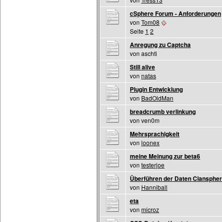
cSphere Forum - Anforderungen
von
Tom08
Seite
1
2
Anregung zu Captcha
von aschti
Still alive
von
natas
Plugin Entwicklung
von
BadOldMan
breadcrumb verlinkung
von ven0m
Mehrsprachigkeit
von
loonex
meine Meinung zur beta6
von
testerjoe
Überführen der Daten Clanspher
von
Hanniball
eta
von
microz