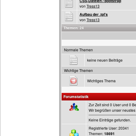
CSS-Dateien / bootstrap
von
Tress13
Aufbau der .tpl's
von
Tress13
Themen: 24
Normale Themen
keine neuen Beiträge
Wichtige Themen
Wichtiges Thema
Forumstatistik
Zur Zeit sind 0 User und 0 B
Wir begrüßen unser neustes 
Keine Einträge gefunden.
Registrierte User: 20341
Themen:
18691