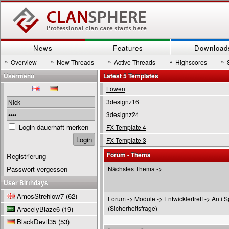
News
Features
Download
»
»
»
»
»
Overview
New Threads
Active Threads
Highscores
Usermenu
Latest 5 Templates
Löwen
3designz16
3designz24
Login dauerhaft merken
FX Template 4
FX Template 3
Forum - Thema
Registrierung
Passwort vergessen
Nächstes Thema ->
User Birthdays
AmosStrehlow7
(62)
Forum
->
Module
->
Entwicklertreff
-> Anti S
(Sicherheitsfrage)
AracelyBlaze6
(19)
BlackDevil35
(53)