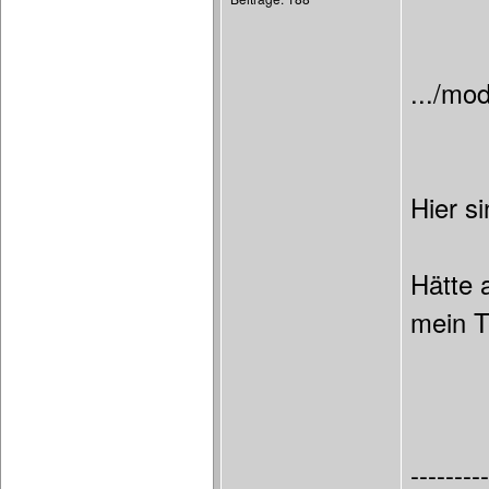
.../mo
Hier s
Hätte 
mein T
---------