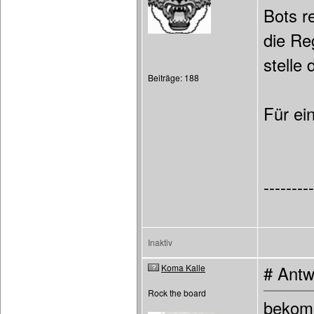
Bots re
die Re
stelle
Beiträge: 188
Für ei
---------
Inaktiv
Koma Kalle
# Antw
Rock the board
bekomm