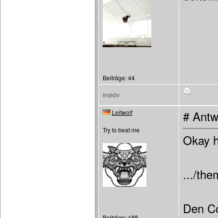
Beiträge: 44
Inaktiv
Leitwolf
# Antw
Try to beat me
Okay 
.../th
Den Co
Beiträge: 188