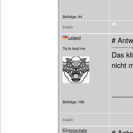
Beiträge: 44
Inaktiv
Leitwolf
# Antw
Try to beat me
Das kl
nicht 
---------
Beiträge: 188
Inaktiv
Koma Kalle
# Antw