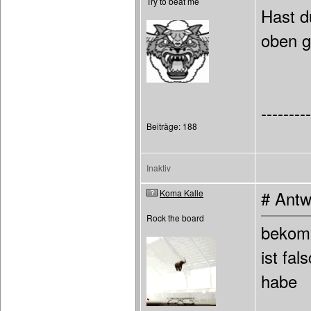
Try to beat me
Hast d
oben g
---------
Beiträge: 188
Inaktiv
Koma Kalle
# Antw
Rock the board
bekomm
ist fa
habe