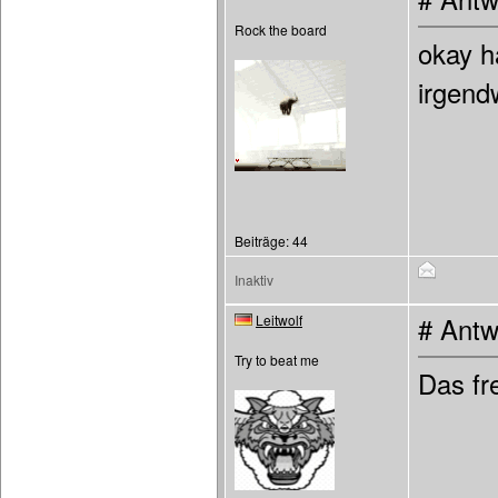
Rock the board
okay h
irgend
Beiträge: 44
Inaktiv
Leitwolf
# Antw
Try to beat me
Das fr