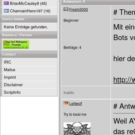
Antworten: 9
BrianMcCauley8
(45)
Freshi2000
# Them
CharmainHenn197
(16)
Users Online
Beginner
Mit ei
Keine Einträge gefunden.
Banners / Partner
Bots v
Beiträge: 4
Contact
hier d
IRC
Mailus
Imprint
http:/
Disclaimer
Scriptinfo
Inaktiv
Leitwolf
# Antw
Try to beat me
Weil A
das re