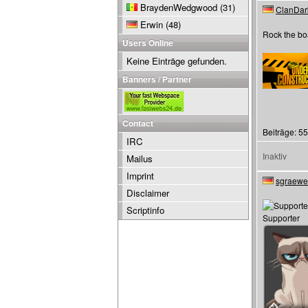
BraydenWedgwood
(31)
ClanDar
Erwin
(48)
Rock the bo
Users Online
Keine Einträge gefunden.
Banners / Partner
Contact
Beiträge: 55
IRC
Inaktiv
Mailus
Imprint
sgraewe
Disclaimer
Scriptinfo
Supporter