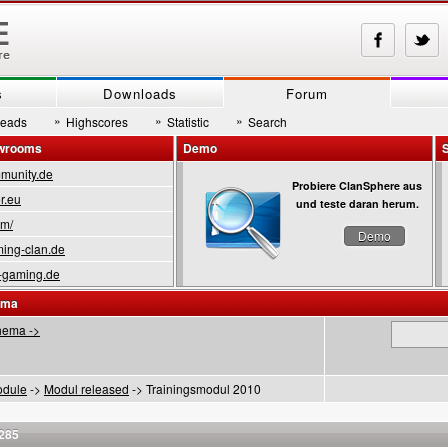
s
Downloads
Forum
»
»
»
reads
Highscores
Statistic
Search
owrooms
Demo
munity.de
Probiere ClanSphere aus
r.eu
und teste daran herum.
om/
Demo
ing-clan.de
-gaming.de
ema
hema ->
dule
->
Modul released
-> Trainingsmodul 2010
 285