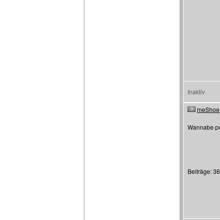
Inaktiv
meShoe
Wannabe po
Beiträge: 36