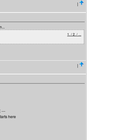
|
...
1. / 2. / ...
|
---
tarts here