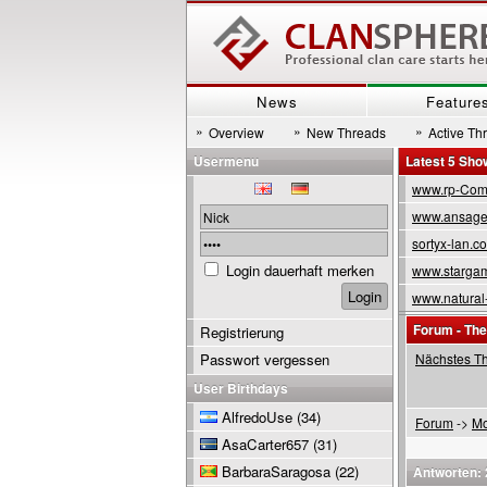
News
Feature
»
»
»
Overview
New Threads
Active Th
Usermenu
Latest 5 Sh
www.rp-Com
www.ansage
sortyx-lan.c
Login dauerhaft merken
www.stargam
www.natural
Forum - Th
Registrierung
Passwort vergessen
Nächstes T
User Birthdays
AlfredoUse
(34)
Forum
->
Mo
AsaCarter657
(31)
BarbaraSaragosa
(22)
Antworten: