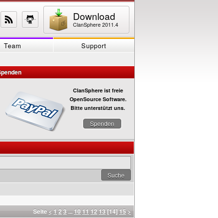
Download
ClanSphere 2011.4
Team
Support
Spenden
ClanSphere ist freie
OpenSource Software.
Bitte unterstützt uns.
Spenden
Seite
<
1
2
3
...
10
11
12
13
[14]
15
>