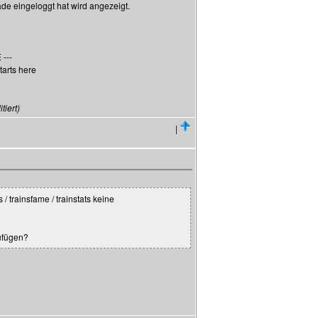
ade eingeloggt hat wird angezeigt.
---
tarts here
iert)
|
 trainsfame / trainstats keine
ufügen?