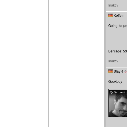
Inaktiv
Koffein
Going for pr
Beiträge: 5
Inaktiv
SlayR
Geekboy