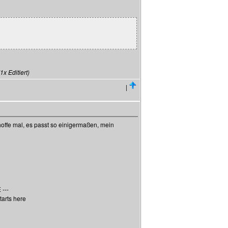
x Editiert)
|
hoffe mal, es passt so einigermaßen, mein
---
tarts here