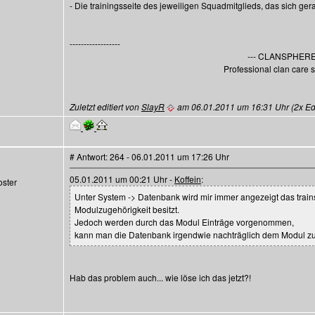
- Die trainingsseite des jeweiligen Squadmitglieds, das sich ger
------------------
--- CLANSPHERE 
Professional clan care s
Zuletzt editiert von
SlayR
am 06.01.2011 um 16:31 Uhr (2x Edit
# Antwort: 264 - 06.01.2011 um 17:26 Uhr
05.01.2011 um 00:21 Uhr -
Koffein
:
ster
Unter System -> Datenbank wird mir immer angezeigt das trains /
Modulzugehörigkeit besitzt.
Jedoch werden durch das Modul Einträge vorgenommen,
kann man die Datenbank irgendwie nachträglich dem Modul z
Hab das problem auch... wie löse ich das jetzt?!