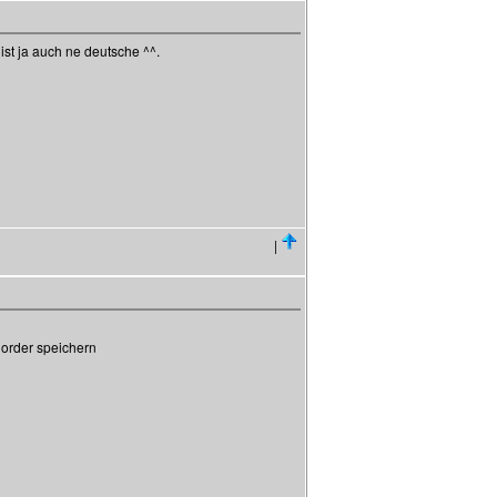
ist ja auch ne deutsche ^^.
|
 order speichern