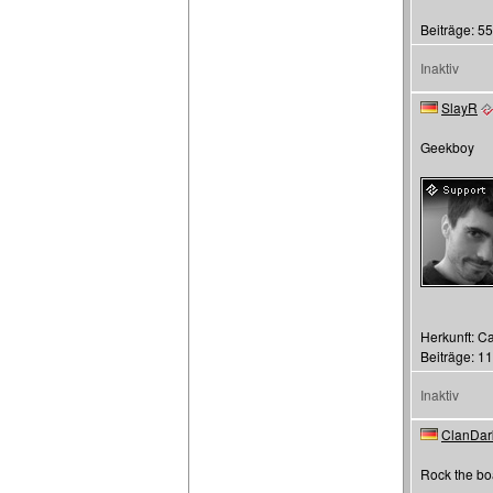
Beiträge: 55
Inaktiv
SlayR
Geekboy
Herkunft: C
Beiträge: 1
Inaktiv
ClanDar
Rock the bo