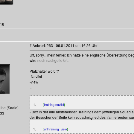
116
# Antwort: 263 - 06.01.2011 um 16:26 Uhr
Uff, sorry... mein fehler. Ich hatte eine englische Übersetzung 
wird noch nachgeliefert.
Platzhalter wofür?
-Navlist
-view
...
1.
{
training
:
navlist
}
albe (Saale)
- Box in der alle anstehenden Trainings dem jeweiligen Squad an
133
der Besucher der Seite kein squadmitglied des trainierenden squad
1.
{
url
:
training_view
}