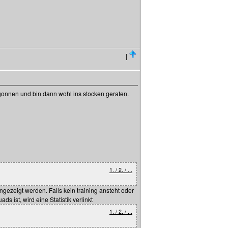
|
begonnen und bin dann wohl ins stocken geraten.
1. / 2. / ...
gezeigt werden. Falls kein training ansteht oder
s ist, wird eine Statistik verlinkt
1. / 2. / ...