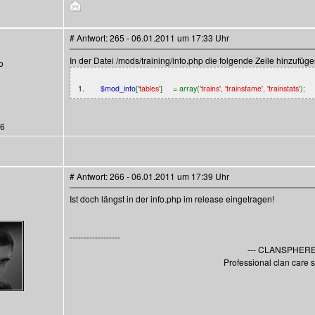
# Antwort: 265 - 06.01.2011 um 17:33 Uhr
In der Datei /mods/training/info.php die folgende Zeile hinzufügen
o
1.
$mod_info
[
'tables'
] = array(
'trains'
,
'trainsfame'
,
'trainstats'
);
36
# Antwort: 266 - 06.01.2011 um 17:39 Uhr
Ist doch längst in der info.php im release eingetragen!
------------------
--- CLANSPHERE 
Professional clan care s